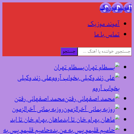
آموند موزیک
آموند موزیک
تماس با ما
جستجو
بسطام تهران
علی زند وکیلی
بخواب آروم
محمد اصفهانی رفتن
روزبه بمانی آخرالزمون
ماهان بهرام خان تا ابد
حامیم قلبمو پس به