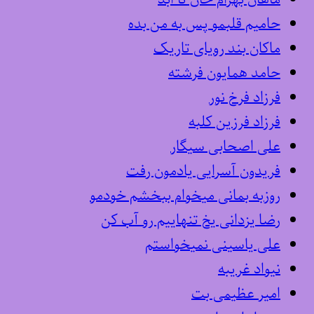
حامیم قلبمو پس به من بده
ماکان بند رویای تاریک
حامد همایون فرشته
فرزاد فرخ نور
فرزاد فرزین کلبه
علی اصحابی سیگار
فریدون آسرایی یادمون رفت
روزبه بمانی میخوام ببخشم خودمو
رضا یزدانی یخ تنهاییم رو آب کن
علی یاسینی نمیخواستم
نیواد غریبه
امیر عظیمی بت