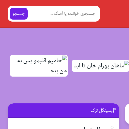
جستجو
سینگل ترک