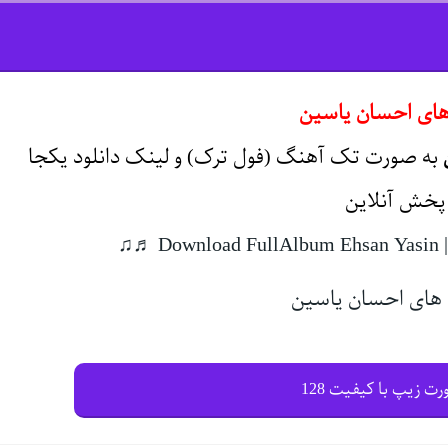
های احسان یاسین
به صورت تک آهنگ (فول ترک) و لینک دانلود یکجا
 پخش آنلاین
 ♬♫
رت زیپ با کیفیت 128