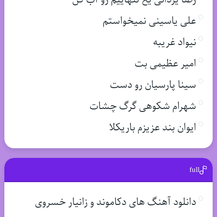
علی یاسینی نمیخواستم
نیواد غریبه
امیر عظیمی بت
سینا پارسیان رو دست
شهرام شکوهی گرگ چشات
ایوان بند عزیزم باریکلا
full
دانلود آهنگ های دکاموند و زانیار خسروی