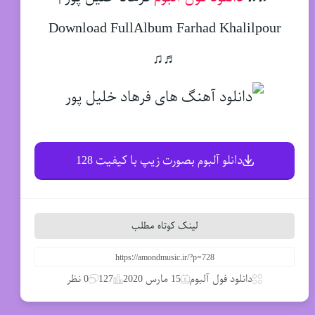
Download FullAlbum Farhad Khalilpour
♬♫
دانلو آلبوم بصورت زیپ با کیفیت 128
لینک کوتاه مطلب
دانلود فول آلبوم
15 مارس 2020
127
0 نظر