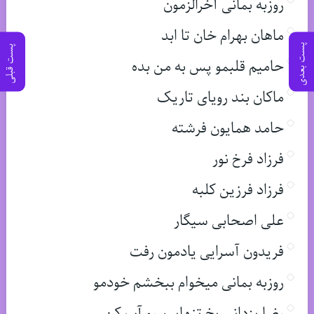
روزبه بمانی آخرالزمون
ماهان بهرام خان تا ابد
پست بعدی
پست قبلی
حامیم قلبمو پس به من بده
ماکان بند رویای تاریک
حامد همایون فرشته
فرزاد فرخ نور
فرزاد فرزین کلبه
علی اصحابی سیگار
فریدون آسرایی یادمون رفت
روزبه بمانی میخوام ببخشم خودمو
رضا یزدانی یخ تنهاییم رو آب کن