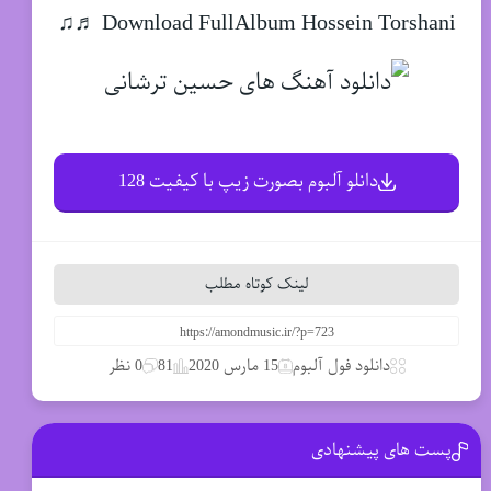
Download FullAlbum Hossein Torshani ♬♫
دانلو آلبوم بصورت زیپ با کیفیت 128
لینک کوتاه مطلب
دانلود فول آلبوم
15 مارس 2020
81
0 نظر
پست های پیشنهادی