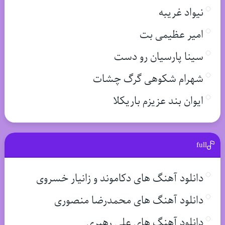
نیواد غریبه
امیر عظیمی بت
سینا پارسیان رو دست
شهرام شکوهی گرگ چشات
ایوان بند عزیزم باریکلا
full
دانلود آهنگ های دکاموند و زانیار خسروی
دانلود آهنگ های محمدرضا منصوری
دانلود آهنگ های علی رهبری