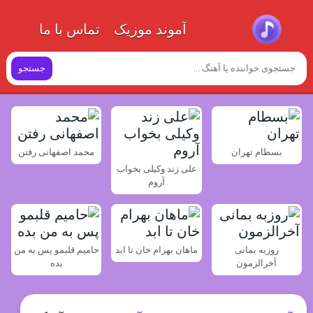
آموند موزیک
تماس با ما
جستجو
بسطام تهران
محمد اصفهانی رفتن
علی زند وکیلی بخواب
آروم
روزبه بمانی
ماهان بهرام خان تا ابد
حامیم قلبمو پس به من
آخرالزمون
بده