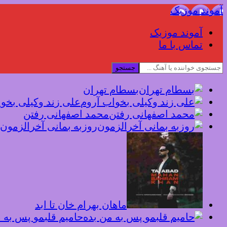
آموند موزیک
آموند موزیک
تماس با ما
جستجو
بسطام تهران
علی زند وکیلی بخو
محمد اصفهانی رفتن
روزبه بمانی آخرالزمون
ماهان بهرام خان تا ابد
حامیم قلبمو پس به 