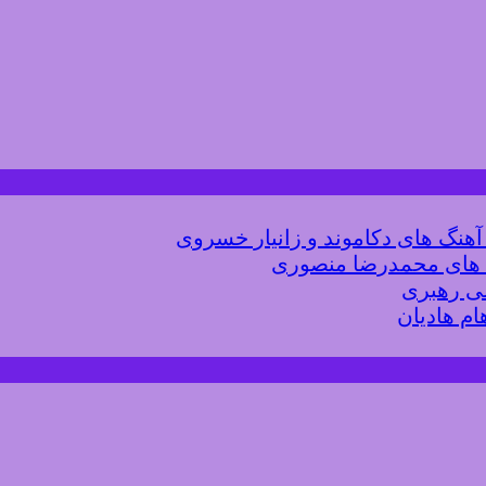
 آهنگ های دکاموند و زانیار خسروی
گ های محمدرضا منصوری
لی رهبری
ام هادیان