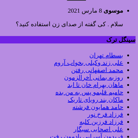
موسوی
8 مارس 2021
سلام . کی گفته از صدای زن استفاده کنید؟
سینگل ترک
بسطام تهران
علی زند وکیلی بخواب آروم
محمد اصفهانی رفتن
روزبه بمانی آخرالزمون
ماهان بهرام خان تا ابد
حامیم قلبمو پس به من بده
ماکان بند رویای تاریک
حامد همایون فرشته
فرزاد فرخ نور
فرزاد فرزین کلبه
علی اصحابی سیگار
فریدون آسرایی یادمون رفت