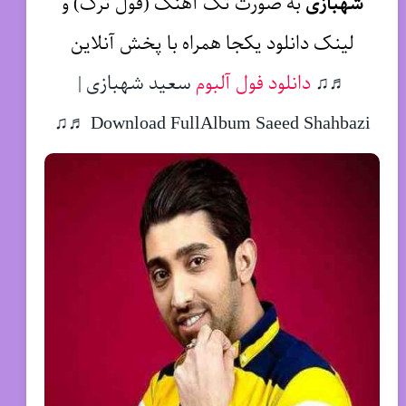
شهبازی
به صورت تک آهنگ (فول ترک) و
لینک دانلود یکجا همراه با پخش آنلاین
♬♫
دانلود فول آلبوم
سعید شهبازی |
Download FullAlbum Saeed Shahbazi ♬♫