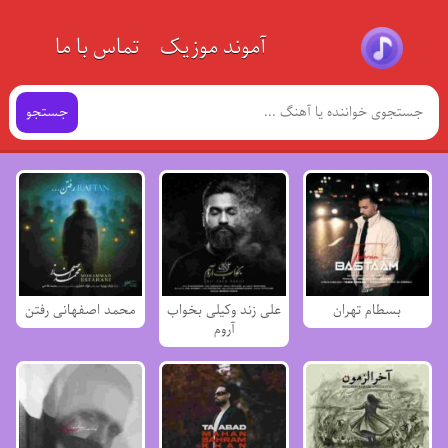
آموند موزیک
تماس با ما
جستجو
بسطام تهران
علی زند وکیلی بخواب
محمد اصفهانی رفتن
آروم