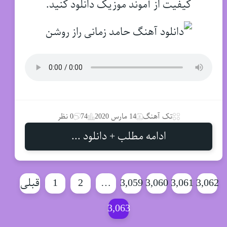
کیفیت از آموند موزیک دانلود کنید.
تک آهنگ
14 مارس 2020
74
0 نظر
ادامه مطلب + دانلود ...
3,062
3,061
3,060
3,059
…
2
1
قبلی
3,063