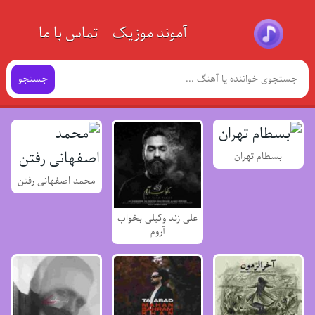
آموند موزیک
تماس با ما
جستجو
بسطام تهران
محمد اصفهانی رفتن
علی زند وکیلی بخواب
آروم