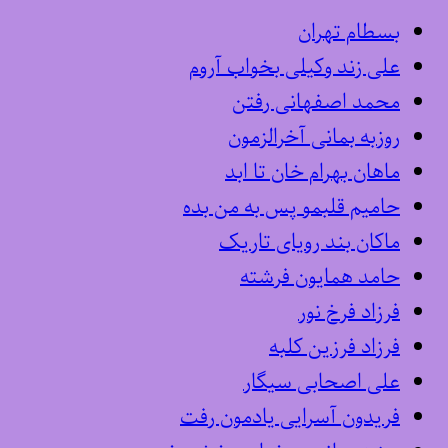
بسطام تهران
علی زند وکیلی بخواب آروم
محمد اصفهانی رفتن
روزبه بمانی آخرالزمون
ماهان بهرام خان تا ابد
حامیم قلبمو پس به من بده
ماکان بند رویای تاریک
حامد همایون فرشته
فرزاد فرخ نور
فرزاد فرزین کلبه
علی اصحابی سیگار
فریدون آسرایی یادمون رفت