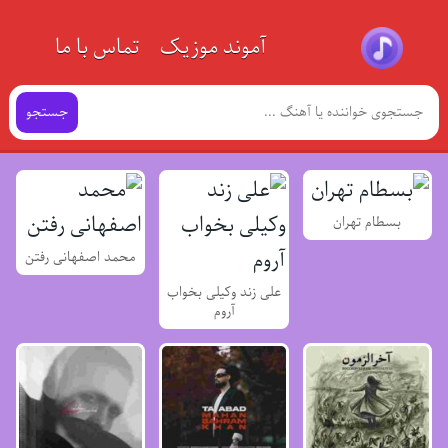
آموند موزیک
تماس با ما
جستجو
بسطام تهران
محمد اصفهانی رفتن
علی زند وکیلی بخواب
آروم