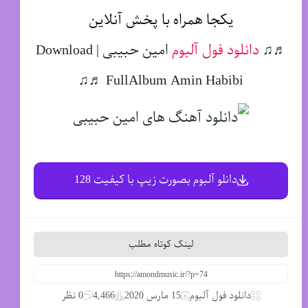
یکجا همراه با پخش آنلاین
♬♫
دانلود فول آلبوم
امین حبیبی | Download
FullAlbum Amin Habibi ♬♫
دانلو آلبوم بصورت زیپ با کیفیت 128
لینک کوتاه مطلب
دانلود فول آلبوم
15 مارس 2020
4,466
0 نظر