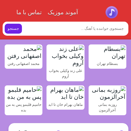
آموند موزیک
تماس با ما
جستجو
بسطام تهران
محمد اصفهانی رفتن
علی زند وکیلی بخواب
آروم
روزبه بمانی
ماهان بهرام خان تا ابد
حامیم قلبمو پس به من
آخرالزمون
بده