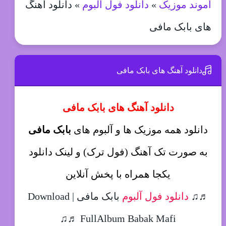
آموند موزیک
»
دانلود فول آلبوم
»
دانلود آهنگ
های بابک مافی
دانلود آهنگ های بابک مافی
دانلود آهنگ های بابک مافی
دانلود همه موزیک ها و آلبوم های
بابک مافی
به صورت تک آهنگ (فول ترک) و لینک دانلود
یکجا همراه با پخش آنلاین
♬♫
دانلود فول آلبوم
بابک مافی | Download
FullAlbum Babak Mafi ♬♫