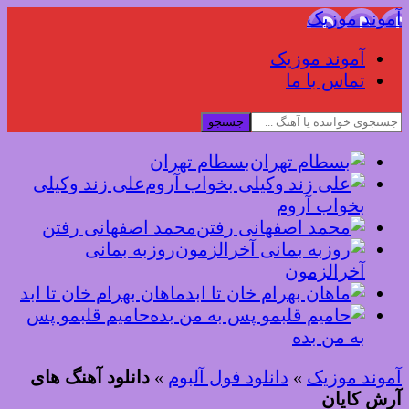
آموند موزیک
آموند موزیک
تماس با ما
جستجو
بسطام تهران
علی زند وکیلی
بخواب آروم
محمد اصفهانی رفتن
روزبه بمانی
آخرالزمون
ماهان بهرام خان تا ابد
حامیم قلبمو پس
به من بده
آموند موزیک
»
دانلود فول آلبوم
»
دانلود آهنگ های
آرش کایان