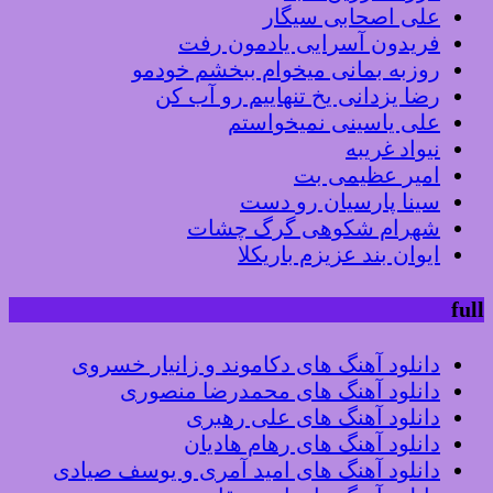
علی اصحابی سیگار
فریدون آسرایی یادمون رفت
روزبه بمانی میخوام ببخشم خودمو
رضا یزدانی یخ تنهاییم رو آب کن
علی یاسینی نمیخواستم
نیواد غریبه
امیر عظیمی بت
سینا پارسیان رو دست
شهرام شکوهی گرگ چشات
ایوان بند عزیزم باریکلا
full
دانلود آهنگ های دکاموند و زانیار خسروی
دانلود آهنگ های محمدرضا منصوری
دانلود آهنگ های علی رهبری
دانلود آهنگ های رهام هادیان
دانلود آهنگ های امید آمری و یوسف صیادی