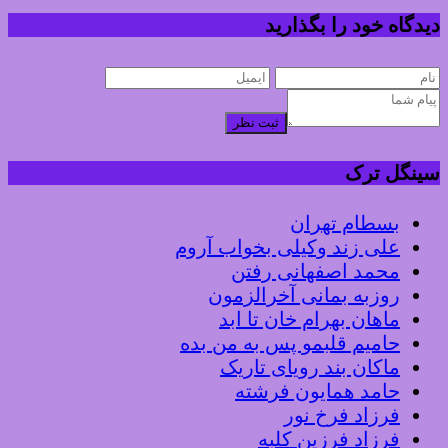
دیدگاه خود را بگذارید
ثبت نظر
سینگل ترک
بسطام تهران
علی زند وکیلی بخواب آروم
محمد اصفهانی رفتن
روزبه بمانی آخرالزمون
ماهان بهرام خان تا ابد
حامیم قلبمو پس به من بده
ماکان بند رویای تاریک
حامد همایون فرشته
فرزاد فرخ نور
فرزاد فرزین کلبه