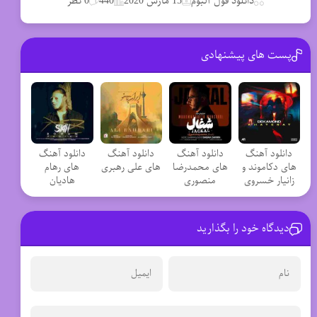
دانلود فول آلبوم
15 مارس 2020
440
0 نظر
پست های پیشنهادی
دانلود آهنگ
دانلود آهنگ
دانلود آهنگ
دانلود آهنگ
های دکاموند و
های محمدرضا
های علی رهبری
های رهام
زانیار خسروی
منصوری
هادیان
دیدگاه خود را بگذارید