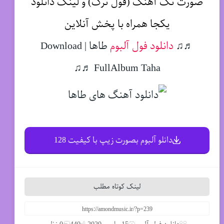
صورت تک آهنگ (فول ترک) و لینک دانلود
یکجا همراه با پخش آنلاین
♬♫
دانلود فول آلبوم
طاها | Download
FullAlbum Taha ♬♫
دانلو آلبوم بصورت زیپ با کیفیت 128
لینک کوتاه مطلب