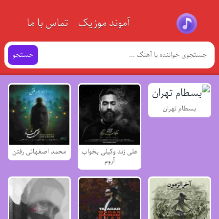
آموند موزیک
تماس با ما
جستجو
بسطام تهران
علی زند وکیلی بخواب
محمد اصفهانی رفتن
آروم