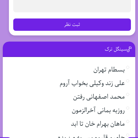
ثبت نظر
سینگل ترک
بسطام تهران
علی زند وکیلی بخواب آروم
محمد اصفهانی رفتن
روزبه بمانی آخرالزمون
ماهان بهرام خان تا ابد
حامیم قلبمو پس به من بده