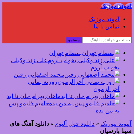
آموند موزیک
آموند موزیک
تماس با ما
جستجو
بسطام تهران
علی زند وکیلی
بخواب آروم
محمد اصفهانی رفتن
روزبه بمانی
آخرالزمون
ماهان بهرام خان تا ابد
حامیم قلبمو پس
به من بده
آموند موزیک
»
دانلود فول آلبوم
»
دانلود آهنگ های
سینا پارسیان