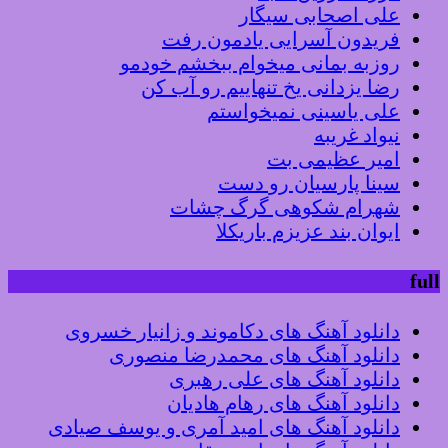
علی اصحابی سیگار
فریدون آسرایی یادمون رفت
روزبه بمانی میخوام ببخشم خودمو
رضا یزدانی یخ تنهاییم رو آب کن
علی یاسینی نمیخواستم
نیواد غریبه
امیر عظیمی بت
سینا پارسیان رو دست
شهرام شکوهی گرگ چشات
ایوان بند عزیزم باریکلا
full
دانلود آهنگ های دکاموند و زانیار خسروی
دانلود آهنگ های محمدرضا منصوری
دانلود آهنگ های علی رهبری
دانلود آهنگ های رهام هادیان
دانلود آهنگ های امید آمری و یوسف صیادی