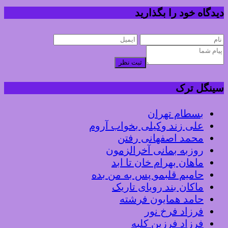
دیدگاه خود را بگذارید
ثبت نظر
سینگل ترک
بسطام تهران
علی زند وکیلی بخواب آروم
محمد اصفهانی رفتن
روزبه بمانی آخرالزمون
ماهان بهرام خان تا ابد
حامیم قلبمو پس به من بده
ماکان بند رویای تاریک
حامد همایون فرشته
فرزاد فرخ نور
فرزاد فرزین کلبه