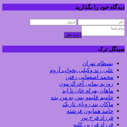
دیدگاه خود را بگذارید
ثبت نظر
سینگل ترک
بسطام تهران
علی زند وکیلی بخواب آروم
محمد اصفهانی رفتن
روزبه بمانی آخرالزمون
ماهان بهرام خان تا ابد
حامیم قلبمو پس به من بده
ماکان بند رویای تاریک
حامد همایون فرشته
فرزاد فرخ نور
فرزاد فرزین کلبه