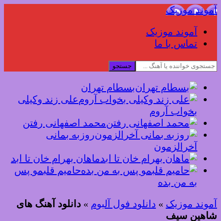
آموند موزیک
آموند موزیک
تماس با ما
جستجو
بسطام تهران
علی زند وکیلی
بخواب آروم
محمد اصفهانی رفتن
روزبه بمانی
آخرالزمون
ماهان بهرام خان تا ابد
حامیم قلبمو پس
به من بده
آموند موزیک
»
دانلود فول آلبوم
»
دانلود آهنگ های
شاهین سیف