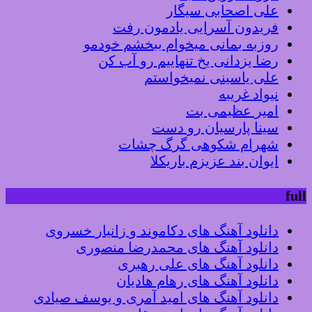
علی اصحابی سیگار
فریدون آسرایی یادمون رفت
روزبه بمانی میخوام ببخشم خودمو
رضا یزدانی یخ تنهاییم رو آب کن
علی یاسینی نمیخواستم
نیواد غریبه
امیر عظیمی بت
سینا پارسیان رو دست
شهرام شکوهی گرگ چشات
ایوان بند عزیزم باریکلا
full
دانلود آهنگ های دکاموند و زانیار خسروی
دانلود آهنگ های محمدرضا منصوری
دانلود آهنگ های علی رهبری
دانلود آهنگ های رهام هادیان
دانلود آهنگ های امید آمری و یوسف صیادی