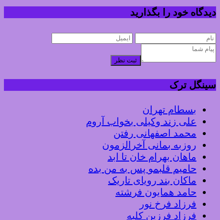
دیدگاه خود را بگذارید
ثبت نظر
سینگل ترک
بسطام تهران
علی زند وکیلی بخواب آروم
محمد اصفهانی رفتن
روزبه بمانی آخرالزمون
ماهان بهرام خان تا ابد
حامیم قلبمو پس به من بده
ماکان بند رویای تاریک
حامد همایون فرشته
فرزاد فرخ نور
فرزاد فرزین کلبه