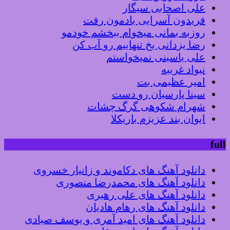
علی اصحابی سیگار
فریدون آسرایی یادمون رفت
روزبه بمانی میخوام ببخشم خودمو
رضا یزدانی یخ تنهاییم رو آب کن
علی یاسینی نمیخواستم
نیواد غریبه
امیر عظیمی بت
سینا پارسیان رو دست
شهرام شکوهی گرگ چشات
ایوان بند عزیزم باریکلا
full
دانلود آهنگ های دکاموند و زانیار خسروی
دانلود آهنگ های محمدرضا منصوری
دانلود آهنگ های علی رهبری
دانلود آهنگ های رهام هادیان
دانلود آهنگ های امید آمری و یوسف صیادی