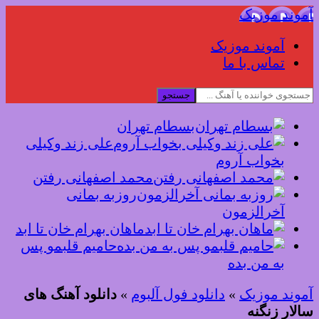
آموند موزیک
آموند موزیک
تماس با ما
جستجو
بسطام تهران
علی زند وکیلی
بخواب آروم
محمد اصفهانی رفتن
روزبه بمانی
آخرالزمون
ماهان بهرام خان تا ابد
حامیم قلبمو پس
به من بده
آموند موزیک
»
دانلود فول آلبوم
»
دانلود آهنگ های
سالار زنگنه