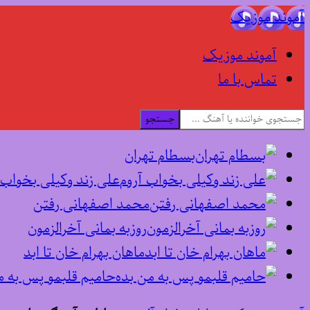
آموند موزیک
آموند موزیک
تماس با ما
جستجو
بسطام تهران
علی زند وکیلی بخواب 
محمد اصفهانی رفتن
روزبه بمانی آخرالزمون
ماهان بهرام خان تا ابد
حامیم قلبمو پس به م