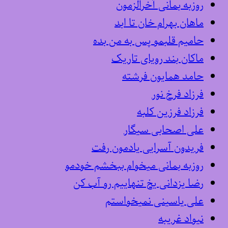
روزبه بمانی آخرالزمون
ماهان بهرام خان تا ابد
حامیم قلبمو پس به من بده
ماکان بند رویای تاریک
حامد همایون فرشته
فرزاد فرخ نور
فرزاد فرزین کلبه
علی اصحابی سیگار
فریدون آسرایی یادمون رفت
روزبه بمانی میخوام ببخشم خودمو
رضا یزدانی یخ تنهاییم رو آب کن
علی یاسینی نمیخواستم
نیواد غریبه