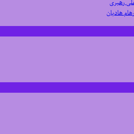
لی رهبری
هام هادیان