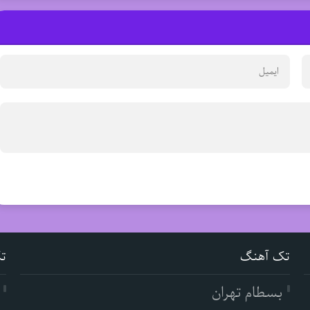
تک آهنگ
ت
بسطام تهران