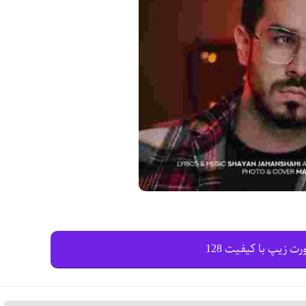
رت زیپ با کیفیت 128