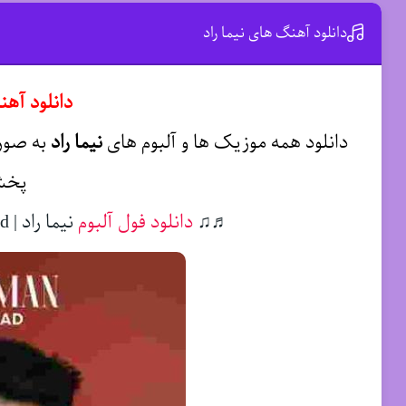
دانلود آهنگ های نیما راد
دانلود آهن
دانلود همه موزیک ها و آلبوم های
نیما راد
به صورت
پخش
♬♫
دانلود فول آلبوم
نیما راد | Download FullAlbum Nima Rad ♬♫