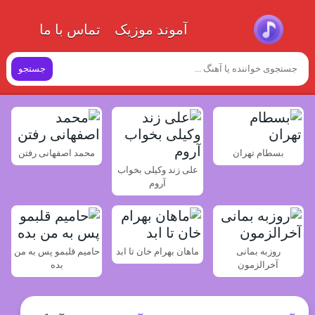
آموند موزیک
تماس با ما
جستجو
بسطام تهران
محمد اصفهانی رفتن
علی زند وکیلی بخواب
آروم
روزبه بمانی
ماهان بهرام خان تا ابد
حامیم قلبمو پس به من
آخرالزمون
بده