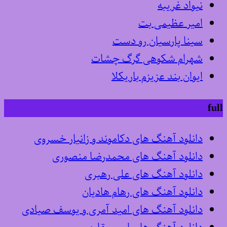
نیواد غریبه
امیر عظیمی بت
سینا پارسیان رو دست
شهرام شکوهی گرگ چشات
ایوان بند عزیزم باریکلا
full
دانلود آهنگ های دکاموند و زانیار خسروی
دانلود آهنگ های محمدرضا منصوری
دانلود آهنگ های علی رهبری
دانلود آهنگ های رهام هادیان
دانلود آهنگ های امید آمری و یوسف صیادی