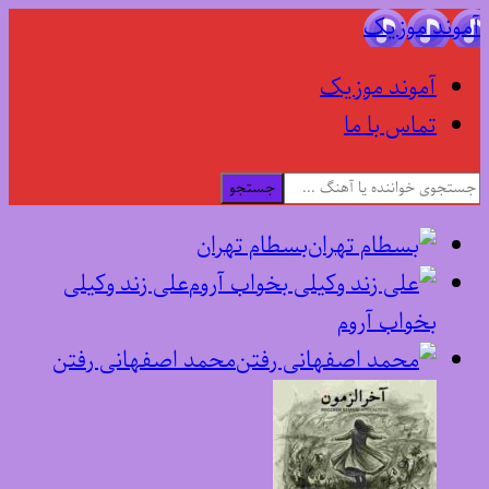
آموند موزیک
آموند موزیک
تماس با ما
جستجو
بسطام تهران
علی زند وکیلی
بخواب آروم
محمد اصفهانی رفتن