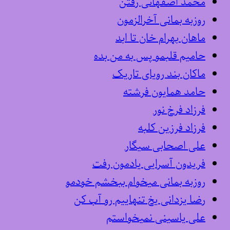
محمد اصفهانی رفتن
روزبه بمانی آخرالزمون
ماهان بهرام خان تا ابد
حامیم قلبمو پس به من بده
ماکان بند رویای تاریک
حامد همایون فرشته
فرزاد فرخ نور
فرزاد فرزین کلبه
علی اصحابی سیگار
فریدون آسرایی یادمون رفت
روزبه بمانی میخوام ببخشم خودمو
رضا یزدانی یخ تنهاییم رو آب کن
علی یاسینی نمیخواستم