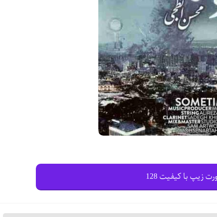
رت زیپ با کیفیت 128