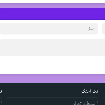
تک آهنگ
ت
بسطام تهران