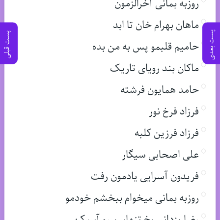
روزبه بمانی آخرالزمون
ماهان بهرام خان تا ابد
پست بعدی
پست قبلی
حامیم قلبمو پس به من بده
ماکان بند رویای تاریک
حامد همایون فرشته
فرزاد فرخ نور
فرزاد فرزین کلبه
علی اصحابی سیگار
فریدون آسرایی یادمون رفت
روزبه بمانی میخوام ببخشم خودمو
رضا یزدانی یخ تنهاییم رو آب کن