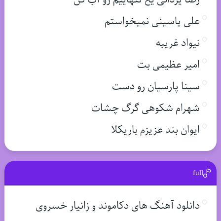
علی یاسینی نمیخواستم
نیواد غریبه
امیر عظیمی بت
سینا پارسیان رو دست
شهرام شکوهی گرگ چشات
ایوان بند عزیزم باریکلا
full
دانلود آهنگ های دکاموند و زانیار خسروی