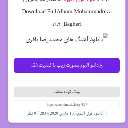
Download FullAlbum Mohammadreza
Bagheri ♬♫
دانلو آلبوم بصورت زیپ با کیفیت 128
لینک کوتاه مطلب
دانلود فول آلبوم
15 مارس 2020
283
0 نظر