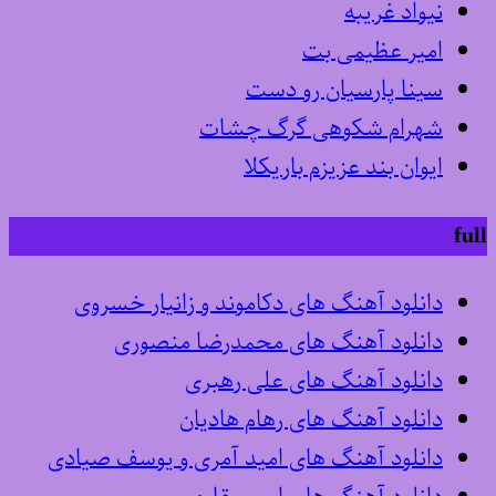
نیواد غریبه
امیر عظیمی بت
سینا پارسیان رو دست
شهرام شکوهی گرگ چشات
ایوان بند عزیزم باریکلا
full
دانلود آهنگ های دکاموند و زانیار خسروی
دانلود آهنگ های محمدرضا منصوری
دانلود آهنگ های علی رهبری
دانلود آهنگ های رهام هادیان
دانلود آهنگ های امید آمری و یوسف صیادی