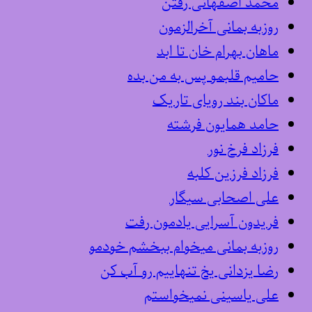
محمد اصفهانی رفتن
روزبه بمانی آخرالزمون
ماهان بهرام خان تا ابد
حامیم قلبمو پس به من بده
ماکان بند رویای تاریک
حامد همایون فرشته
فرزاد فرخ نور
فرزاد فرزین کلبه
علی اصحابی سیگار
فریدون آسرایی یادمون رفت
روزبه بمانی میخوام ببخشم خودمو
رضا یزدانی یخ تنهاییم رو آب کن
علی یاسینی نمیخواستم