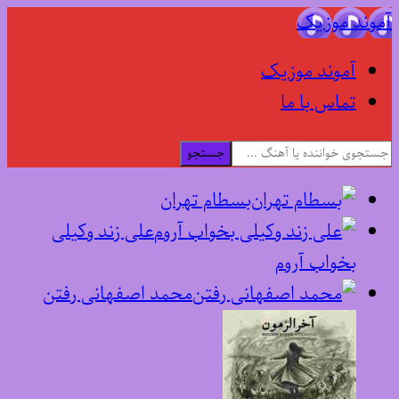
آموند موزیک
آموند موزیک
تماس با ما
جستجو
بسطام تهران
علی زند وکیلی
بخواب آروم
محمد اصفهانی رفتن