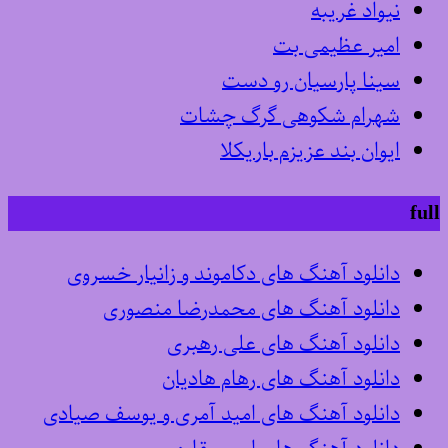
نیواد غریبه
امیر عظیمی بت
سینا پارسیان رو دست
شهرام شکوهی گرگ چشات
ایوان بند عزیزم باریکلا
full
دانلود آهنگ های دکاموند و زانیار خسروی
دانلود آهنگ های محمدرضا منصوری
دانلود آهنگ های علی رهبری
دانلود آهنگ های رهام هادیان
دانلود آهنگ های امید آمری و یوسف صیادی