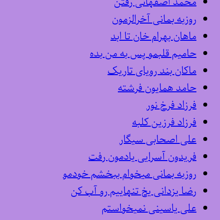
محمد اصفهانی رفتن
روزبه بمانی آخرالزمون
ماهان بهرام خان تا ابد
حامیم قلبمو پس به من بده
ماکان بند رویای تاریک
حامد همایون فرشته
فرزاد فرخ نور
فرزاد فرزین کلبه
علی اصحابی سیگار
فریدون آسرایی یادمون رفت
روزبه بمانی میخوام ببخشم خودمو
رضا یزدانی یخ تنهاییم رو آب کن
علی یاسینی نمیخواستم