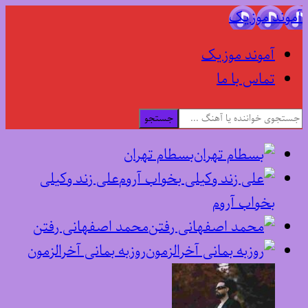
آموند موزیک
آموند موزیک
تماس با ما
جستجو
بسطام تهران
علی زند وکیلی
بخواب آروم
محمد اصفهانی رفتن
روزبه بمانی آخرالزمون