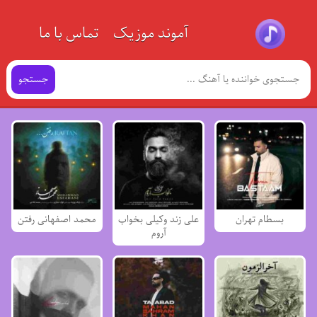
آموند موزیک
تماس با ما
جستجو
بسطام تهران
علی زند وکیلی بخواب
محمد اصفهانی رفتن
آروم