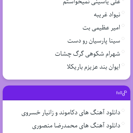
علی یاسینی نمیخواستم
نیواد غریبه
امیر عظیمی بت
سینا پارسیان رو دست
شهرام شکوهی گرگ چشات
ایوان بند عزیزم باریکلا
full
دانلود آهنگ های دکاموند و زانیار خسروی
دانلود آهنگ های محمدرضا منصوری