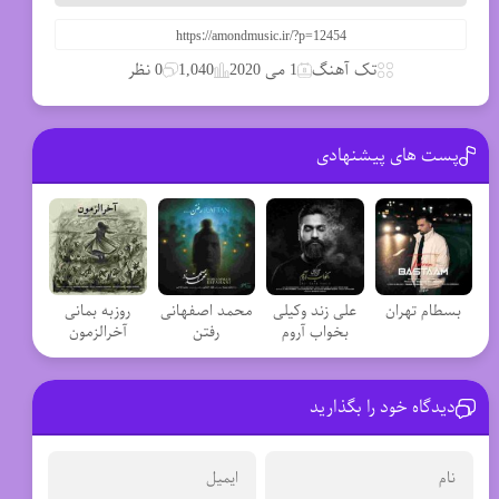
تک آهنگ
1 می 2020
1,040
0 نظر
پست های پیشنهادی
بسطام تهران
علی زند وکیلی
محمد اصفهانی
روزبه بمانی
بخواب آروم
رفتن
آخرالزمون
دیدگاه خود را بگذارید