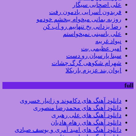
علی اصحابی سیگار
فریدون آسرایی یادمون رفت
روزبه بمانی میخوام ببخشم خودمو
رضا یزدانی یخ تنهاییم رو آب کن
علی یاسینی نمیخواستم
نیواد غریبه
امیر عظیمی بت
سینا پارسیان رو دست
شهرام شکوهی گرگ چشات
ایوان بند عزیزم باریکلا
full
دانلود آهنگ های دکاموند و زانیار خسروی
دانلود آهنگ های محمدرضا منصوری
دانلود آهنگ های علی رهبری
دانلود آهنگ های رهام هادیان
دانلود آهنگ های امید آمری و یوسف صیادی