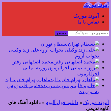
آموند موزیک
آموند موزیک
تماس با ما
جستجو
بسطام تهران
علی زند وکیلی
بخواب آروم
محمد اصفهانی رفتن
روزبه بمانی
آخرالزمون
ماهان بهرام خان تا ابد
حامیم قلبمو پس
به من بده
آموند موزیک
»
دانلود فول آلبوم
»
دانلود آهنگ های
کاوه ندیمی