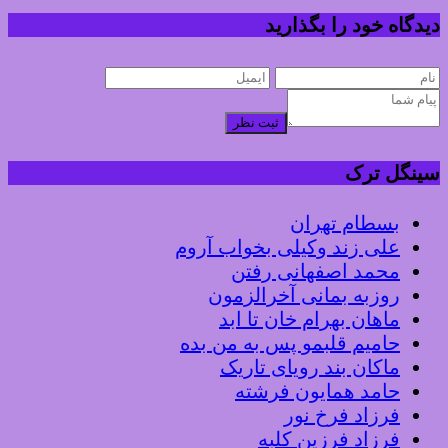
دیدگاه خود را بگذارید
ثبت نظر
سینگل ترک
بسطام تهران
علی زند وکیلی بخواب آروم
محمد اصفهانی رفتن
روزبه بمانی آخرالزمون
ماهان بهرام خان تا ابد
حامیم قلبمو پس به من بده
ماکان بند رویای تاریک
حامد همایون فرشته
فرزاد فرخ نور
فرزاد فرزین کلبه