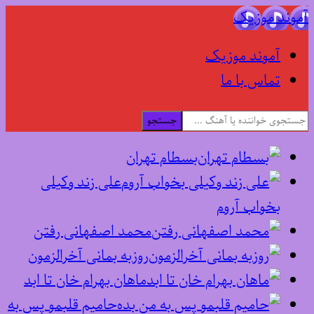
آموند موزیک
آموند موزیک
تماس با ما
جستجو
بسطام تهران
علی زند وکیلی
بخواب آروم
محمد اصفهانی رفتن
روزبه بمانی آخرالزمون
ماهان بهرام خان تا ابد
حامیم قلبمو پس به