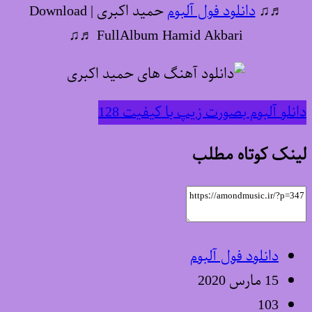
♬♫
دانلود فول آلبوم
حمید اکبری | Download
FullAlbum Hamid Akbari ♬♫
دانلو آلبوم بصورت زیپ با کیفیت 128
لینک کوتاه مطلب
دانلود فول آلبوم
15 مارس 2020
103