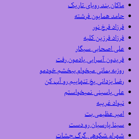
ماکان بند رویای تاریک
حامد همایون فرشته
فرزاد فرخ نور
فرزاد فرزین کلبه
علی اصحابی سیگار
فریدون آسرایی یادمون رفت
روزبه بمانی میخوام ببخشم خودمو
رضا یزدانی یخ تنهاییم رو آب کن
علی یاسینی نمیخواستم
نیواد غریبه
امیر عظیمی بت
سینا پارسیان رو دست
شهرام شکوهی گرگ چشات