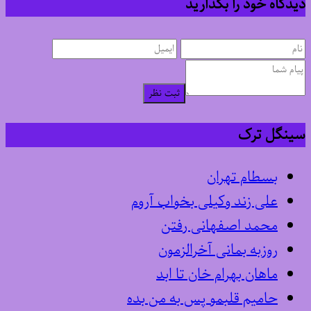
دیدگاه خود را بگذارید
ثبت نظر
سینگل ترک
بسطام تهران
علی زند وکیلی بخواب آروم
محمد اصفهانی رفتن
روزبه بمانی آخرالزمون
ماهان بهرام خان تا ابد
حامیم قلبمو پس به من بده