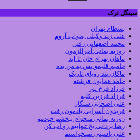
سینگل ترک
بسطام تهران
علی زند وکیلی بخواب آروم
محمد اصفهانی رفتن
روزبه بمانی آخرالزمون
ماهان بهرام خان تا ابد
حامیم قلبمو پس به من بده
ماکان بند رویای تاریک
حامد همایون فرشته
فرزاد فرخ نور
فرزاد فرزین کلبه
علی اصحابی سیگار
فریدون آسرایی یادمون رفت
روزبه بمانی میخوام ببخشم خودمو
رضا یزدانی یخ تنهاییم رو آب کن
علی یاسینی نمیخواستم