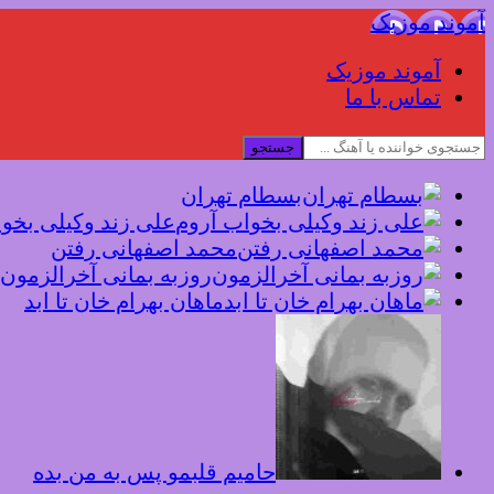
آموند موزیک
آموند موزیک
تماس با ما
جستجو
بسطام تهران
علی زند وکیلی بخو
محمد اصفهانی رفتن
روزبه بمانی آخرالزمون
ماهان بهرام خان تا ابد
حامیم قلبمو پس به من بده