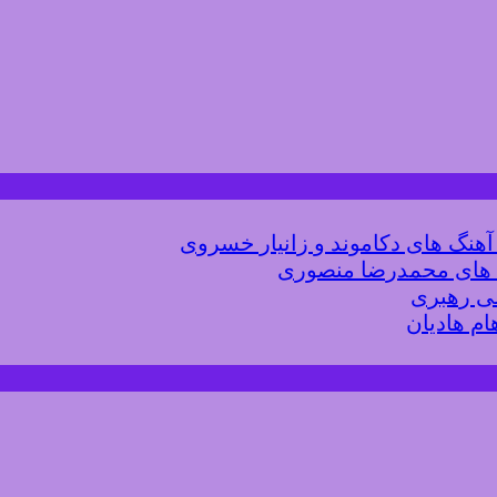
 آهنگ های دکاموند و زانیار خسروی
گ های محمدرضا منصوری
لی رهبری
ام هادیان