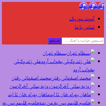
آموند موزیک
آموند موزیک
تماس با ما
جستجو
بسطام تهران
علی زند وکیلی
بخواب آروم
محمد اصفهانی رفتن
روزبه بمانی آخرالزمون
ماهان بهرام خان تا ابد
حامیم قلبمو پس به