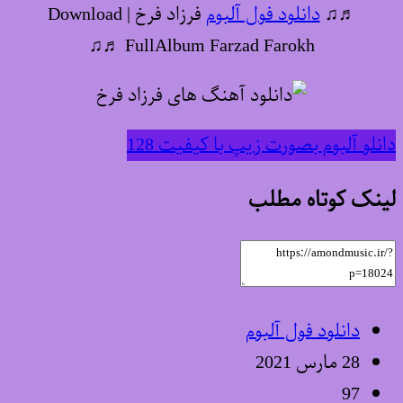
♬♫
دانلود فول آلبوم
فرزاد فرخ | Download
FullAlbum Farzad Farokh ♬♫
دانلو آلبوم بصورت زیپ با کیفیت 128
لینک کوتاه مطلب
دانلود فول آلبوم
28 مارس 2021
97