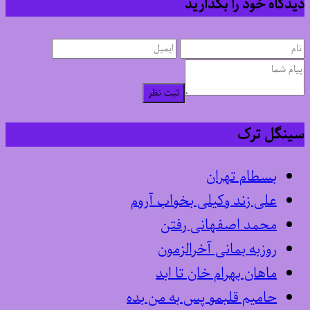
دیدگاه خود را بگذارید
ثبت نظر
سینگل ترک
بسطام تهران
علی زند وکیلی بخواب آروم
محمد اصفهانی رفتن
روزبه بمانی آخرالزمون
ماهان بهرام خان تا ابد
حامیم قلبمو پس به من بده