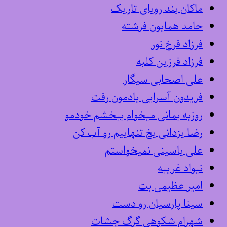
ماکان بند رویای تاریک
حامد همایون فرشته
فرزاد فرخ نور
فرزاد فرزین کلبه
علی اصحابی سیگار
فریدون آسرایی یادمون رفت
روزبه بمانی میخوام ببخشم خودمو
رضا یزدانی یخ تنهاییم رو آب کن
علی یاسینی نمیخواستم
نیواد غریبه
امیر عظیمی بت
سینا پارسیان رو دست
شهرام شکوهی گرگ چشات