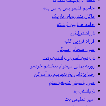
حامیم قلبمو پس به من بده
ماکان بند رویای تاریک
حامد همایون فرشته
فرزاد فرخ نور
فرزاد فرزین کلبه
علی اصحابی سیگار
فریدون آسرایی یادمون رفت
روزبه بمانی میخوام ببخشم خودمو
رضا یزدانی یخ تنهاییم رو آب کن
علی یاسینی نمیخواستم
نیواد غریبه
امیر عظیمی بت