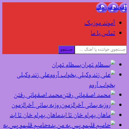
آموند موزیک
آموند موزیک
تماس با ما
جستجو
بسطام تهران
علی زند وکیلی
بخواب آروم
محمد اصفهانی رفتن
روزبه بمانی آخرالزمون
ماهان بهرام خان تا ابد
حامیم قلبمو پس به