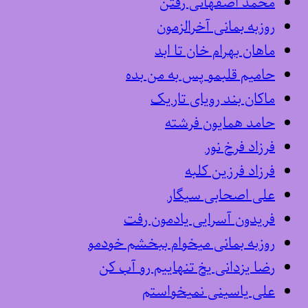
محمد اصفهانی رفتن
روزبه بمانی آخرالزمون
ماهان بهرام خان تا ابد
حامیم قلبمو پس به من بده
ماکان بند رویای تاریک
حامد همایون فرشته
فرزاد فرخ نور
فرزاد فرزین کلبه
علی اصحابی سیگار
فریدون آسرایی یادمون رفت
روزبه بمانی میخوام ببخشم خودمو
رضا یزدانی یخ تنهاییم رو آب کن
علی یاسینی نمیخواستم