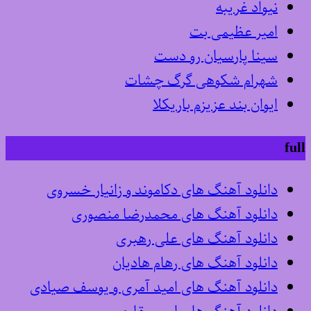
نیواد غریبه
امیر عظیمی بت
سینا پارسیان رو دست
شهرام شکوهی گرگ چشات
ایوان بند عزیزم باریکلا
full
دانلود آهنگ های دکاموند و زانیار خسروی
دانلود آهنگ های محمدرضا منصوری
دانلود آهنگ های علی رهبری
دانلود آهنگ های رهام هادیان
دانلود آهنگ های امید آمری و یوسف صیادی