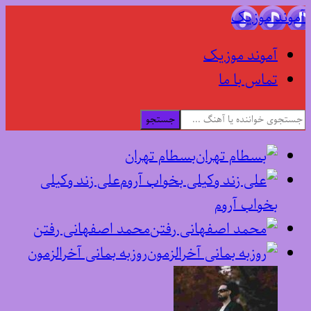
آموند موزیک
آموند موزیک
تماس با ما
جستجو
بسطام تهران
علی زند وکیلی
بخواب آروم
محمد اصفهانی رفتن
روزبه بمانی آخرالزمون