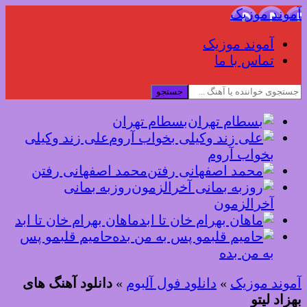
آموند موزیک
آموند موزیک
تماس با ما
جستجو
بسطام تهران
علی زند وکیلی
بخواب آروم
محمد اصفهانی رفتن
روزبه بمانی
آخرالزمون
ماهان بهرام خان تا ابد
حامیم قلبمو پس
به من بده
آموند موزیک
»
دانلود فول آلبوم
»
دانلود آهنگ های
بهزاد لیتو