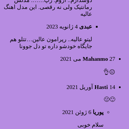
رمانتیک ولی نه رقصی. این مدل اهنگ
عالیه
عبدی
4 ژانویه 2023
لیتو عالیه.. رپرامون عالین…تتلو هم
جایگاه خودشو داره تو دل جوونا
27 می 2021
Mahanmo
😐👌
14 آوریل 2021
Hasti
🙂😐
پوریا
6 ژوئن 2021
سلام خوبی