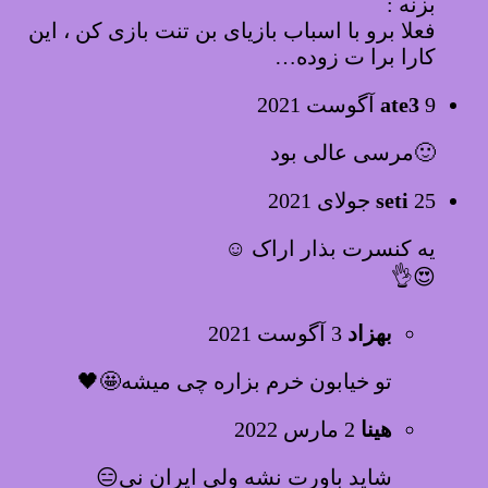
بزنه :
فعلا برو با اسباب بازیای بن تنت بازی کن ، این
کارا برا ت زوده…
9 آگوست 2021
ate3
🙂مرسی عالی بود
25 جولای 2021
seti
یه کنسرت بذار اراک ☺
😍👌
بهزاد
3 آگوست 2021
تو خیابون خرم بزاره چی میشه🤩🖤
هینا
2 مارس 2022
شاید باورت نشه ولی ایران نی😑