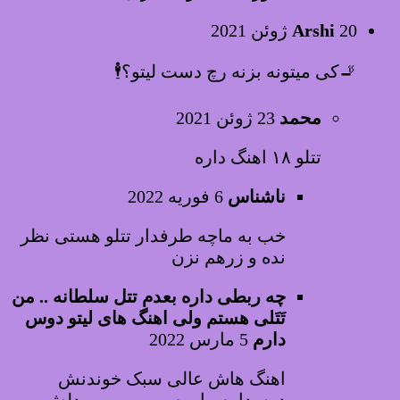
20 ژوئن 2021
Arshi
🚬کی میتونه بزنه رچ دست لیتو؟🕴️
محمد
23 ژوئن 2021
تتلو ۱۸ اهنگ داره
ناشناس
6 فوریه 2022
خب به ماچه طرفدار تتلو هستی نظر
نده و زرهم نزن
چه ربطی داره بعدم تتل سلطانه .. من
تَتَلی هستم ولی اهنگ های لیتو دوس
دارم
5 مارس 2022
اهنگ هاش عالی سبک خوندنش
دوسدارم.. اروم. رپ……. مدلش