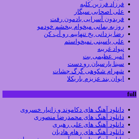
فرزاد فرزین کلبه
علی اصحابی سیگار
فریدون آسرایی یادمون رفت
روزبه بمانی میخوام ببخشم خودمو
رضا یزدانی یخ تنهاییم رو آب کن
علی یاسینی نمیخواستم
نیواد غریبه
امیر عظیمی بت
سینا پارسیان رو دست
شهرام شکوهی گرگ چشات
ایوان بند عزیزم باریکلا
full
دانلود آهنگ های دکاموند و زانیار خسروی
دانلود آهنگ های محمدرضا منصوری
دانلود آهنگ های علی رهبری
دانلود آهنگ های رهام هادیان