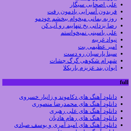
علی اصحابی سیگار
فریدون آسرایی یادمون رفت
روزبه بمانی میخوام ببخشم خودمو
رضا یزدانی یخ تنهاییم رو آب کن
علی یاسینی نمیخواستم
نیواد غریبه
امیر عظیمی بت
سینا پارسیان رو دست
شهرام شکوهی گرگ چشات
ایوان بند عزیزم باریکلا
full
دانلود آهنگ های دکاموند و زانیار خسروی
دانلود آهنگ های محمدرضا منصوری
دانلود آهنگ های علی رهبری
دانلود آهنگ های رهام هادیان
دانلود آهنگ های امید آمری و یوسف صیادی