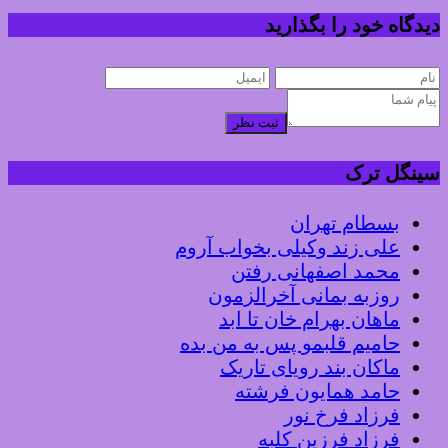
دیدگاه خود را بگذارید
ثبت نظر
سینگل ترک
بسطام تهران
علی زند وکیلی بخواب آروم
محمد اصفهانی رفتن
روزبه بمانی آخرالزمون
ماهان بهرام خان تا ابد
حامیم قلبمو پس به من بده
ماکان بند رویای تاریک
حامد همایون فرشته
فرزاد فرخ نور
فرزاد فرزین کلبه