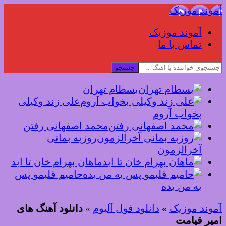
آموند موزیک
آموند موزیک
تماس با ما
جستجو
بسطام تهران
علی زند وکیلی
بخواب آروم
محمد اصفهانی رفتن
روزبه بمانی
آخرالزمون
ماهان بهرام خان تا ابد
حامیم قلبمو پس
به من بده
آموند موزیک
»
دانلود فول آلبوم
»
دانلود آهنگ های
امیر قیامت