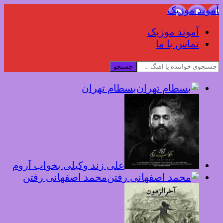
آموند موزیک
آموند موزیک
تماس با ما
جستجو
بسطام تهران
علی زند وکیلی بخواب آروم
محمد اصفهانی رفتن