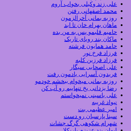
علی زند وکیلی بخواب آروم
محمد اصفهانی رفتن
روزبه بمانی آخرالزمون
ماهان بهرام خان تا ابد
حامیم قلبمو پس به من بده
ماکان بند رویای تاریک
حامد همایون فرشته
فرزاد فرخ نور
فرزاد فرزین کلبه
علی اصحابی سیگار
فریدون آسرایی یادمون رفت
روزبه بمانی میخوام ببخشم خودمو
رضا یزدانی یخ تنهاییم رو آب کن
علی یاسینی نمیخواستم
نیواد غریبه
امیر عظیمی بت
سینا پارسیان رو دست
شهرام شکوهی گرگ چشات
ایوان بند عزیزم باریکلا