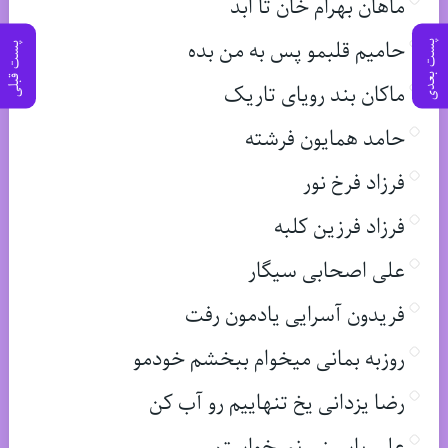
ماهان بهرام خان تا ابد
حامیم قلبمو پس به من بده
پست بعدی
پست قبلی
ماکان بند رویای تاریک
حامد همایون فرشته
فرزاد فرخ نور
فرزاد فرزین کلبه
علی اصحابی سیگار
فریدون آسرایی یادمون رفت
روزبه بمانی میخوام ببخشم خودمو
رضا یزدانی یخ تنهاییم رو آب کن
علی یاسینی نمیخواستم