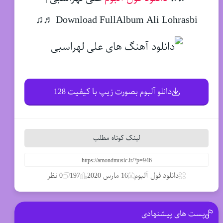
Download FullAlbum Ali Lohrasbi ♬♫
دانلو آلبوم بصورت زیپ با کیفیت 128
لینک کوتاه مطلب
دانلود فول آلبوم
16 مارس 2020
197
0 نظر
پست های پیشنهادی