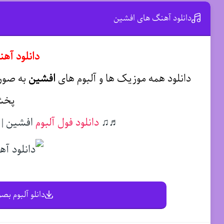
دانلود آهنگ های افشین
دانلود آه
دانلود همه موزیک ها و آلبوم های
افشین
به صورت
پخش
♬♫
دانلود فول آلبوم
افشین | Download FullAlbum Afshin ♬♫
دانلو آلبوم بصو