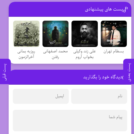
پست های پیشنهادی
بسطام تهران
علی زند وکیلی
محمد اصفهانی
روزبه بمانی
بخواب آروم
رفتن
آخرالزمون
پست بعدی
پست قبلی
دیدگاه خود را بگذارید