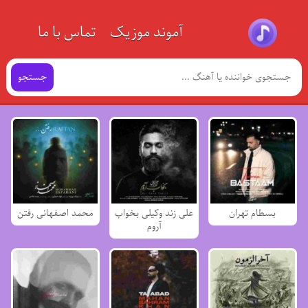
آموند موزیک
تماس با ما
جستجو
بسطام تهران
علی زند وکیلی بخواب
محمد اصفهانی رفتن
آروم