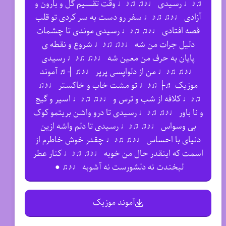
♫♪♩ رسیدی ♩♪♫ ♫♪♩ وقت تقسیم گل و بارون و
آزادی ♩♪♫ ♫♪♩ سفر رو دست به سر کردی تو قلب
قصه افتادی ♩♪♫ ♫♪♩ رسیدی موندی تا چشمات
دلیل جرات من شه ♩♪♫ ♫♪♩ شروع و نقطه ی
پایان به حرف من معین شه ♩♪♫ ♫♪♩ رسیدی
♩♪♫ ♫♪♩ من از دلواپسی پرپر ♩♪♫ ┤♬ آموند
موزیک ♬├ ♫♪♩ تو مشت خاب و خاکستر ♩♪♫
♫♪♩ کلافه از شب و ترس و ♩♪♫ ♫♪♩ اسیر و گیج
و نا باور ♩♪♫ ♫♪♩ رسیدی تا درو واشن بریتمو کوک
بی وسواس ♩♪♫ ♫♪♩ رسیدی تا دلم واشه ازین
دنیای با احساس ♩♪♫ ♫♪♩ چقدر خوش خاطرم از
اسمت که اینقدر حال من خوبه ♩♪♫ ♫♪♩ کنار عطر
لبخندت نه دلشورست نه آشوبه ♩♪♫ ●
آموند موزیک