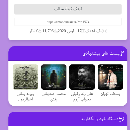
لینک کوتاه مطلب
تک آهنگ
17 مارس 2020
11,796
0 نظر
پست های پیشنهادی
بسطام تهران
علی زند وکیلی
محمد اصفهانی
روزبه بمانی
بخواب آروم
رفتن
آخرالزمون
دیدگاه خود را بگذارید