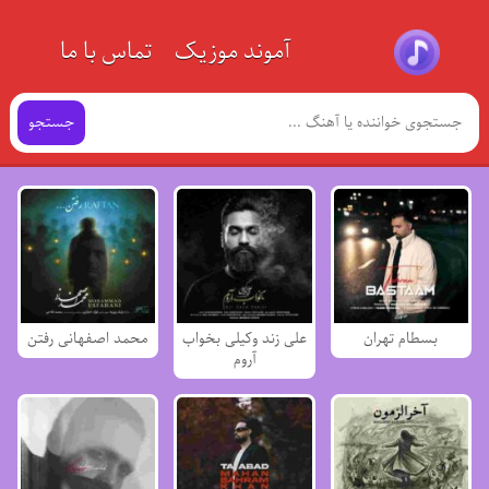
آموند موزیک
تماس با ما
جستجو
بسطام تهران
علی زند وکیلی بخواب
محمد اصفهانی رفتن
آروم