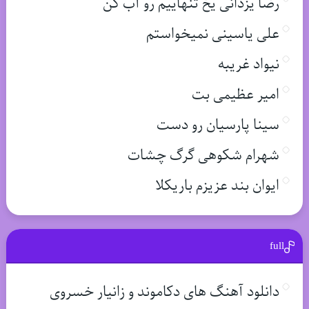
رضا یزدانی یخ تنهاییم رو آب کن
علی یاسینی نمیخواستم
نیواد غریبه
امیر عظیمی بت
سینا پارسیان رو دست
شهرام شکوهی گرگ چشات
ایوان بند عزیزم باریکلا
full
دانلود آهنگ های دکاموند و زانیار خسروی