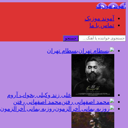
آموند موزیک
آموند موزیک
تماس با ما
جستجو
بسطام تهران
علی زند وکیلی بخواب آروم
محمد اصفهانی رفتن
روزبه بمانی آخرالزمون