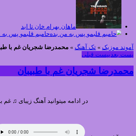
ماهان بهرام خان تا ابد
حامیم قلبمو پس به 
آموند موزیک
»
تک آهنگ
»
محمدرضا شجریان غم با طبی
پست بعدی
پست قبلی
محمدرضا شجریان غم با طبیبان
در ادامه میتوانید آهنگ زیبای ♫ غم ب