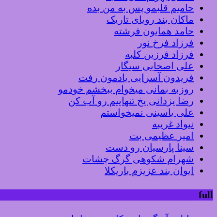
حامیم قلبمو پس به من بده
ماکان بند رویای تاریک
حامد همایون فرشته
فرزاد فرخ نور
فرزاد فرزین کلبه
علی اصحابی سیگار
فریدون آسرایی یادمون رفت
روزبه بمانی میخوام ببخشم خودمو
رضا یزدانی یخ تنهاییم رو آب کن
علی یاسینی نمیخواستم
نیواد غریبه
امیر عظیمی بت
سینا پارسیان رو دست
شهرام شکوهی گرگ چشات
ایوان بند عزیزم باریکلا
full