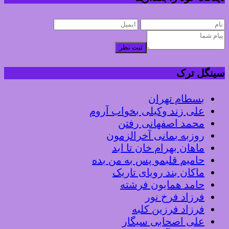
ثبت نظر
سینگل ترک
بسطام تهران
علی زند وکیلی بخواب آروم
محمد اصفهانی رفتن
روزبه بمانی آخرالزمون
ماهان بهرام خان تا ابد
حامیم قلبمو پس به من بده
ماکان بند رویای تاریک
حامد همایون فرشته
فرزاد فرخ نور
فرزاد فرزین کلبه
علی اصحابی سیگار