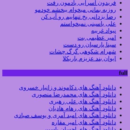
فریدون آسرایی یادمون رفت
روزبه بمانی میخوام ببخشم خودمو
رضا یزدانی یخ تنهاییم رو آب کن
علی یاسینی نمیخواستم
نیواد غریبه
امیر عظیمی بت
سینا پارسیان رو دست
شهرام شکوهی گرگ چشات
ایوان بند عزیزم باریکلا
full
دانلود آهنگ های دکاموند و زانیار خسروی
دانلود آهنگ های محمدرضا منصوری
دانلود آهنگ های علی رهبری
دانلود آهنگ های رهام هادیان
دانلود آهنگ های امید آمری و یوسف صیادی
دانلود آهنگ های امیر مقاره
دانلود آهنگ های احسان یاسین