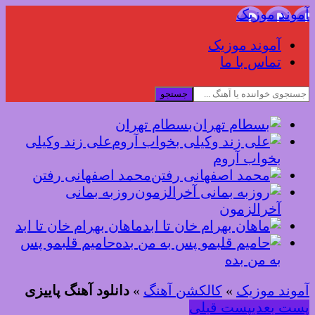
آموند موزیک
آموند موزیک
تماس با ما
جستجو
بسطام تهران
علی زند وکیلی
بخواب آروم
محمد اصفهانی رفتن
روزبه بمانی
آخرالزمون
ماهان بهرام خان تا ابد
حامیم قلبمو پس
به من بده
آموند موزیک
»
کالکشن آهنگ
»
دانلود آهنگ پاییزی
پست بعدی
پست قبلی