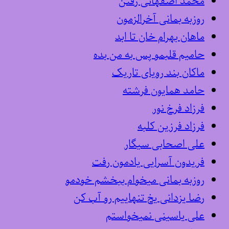
محمد اصفهانی رفتن
روزبه بمانی آخرالزمون
ماهان بهرام خان تا ابد
حامیم قلبمو پس به من بده
ماکان بند رویای تاریک
حامد همایون فرشته
فرزاد فرخ نور
فرزاد فرزین کلبه
علی اصحابی سیگار
فریدون آسرایی یادمون رفت
روزبه بمانی میخوام ببخشم خودمو
رضا یزدانی یخ تنهاییم رو آب کن
علی یاسینی نمیخواستم