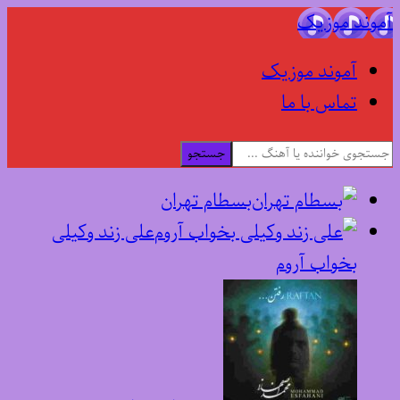
آموند موزیک
آموند موزیک
تماس با ما
جستجو
بسطام تهران
علی زند وکیلی
بخواب آروم