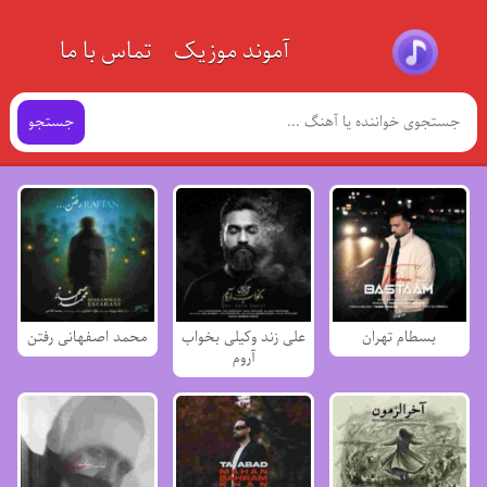
آموند موزیک
تماس با ما
جستجو
بسطام تهران
علی زند وکیلی بخواب
محمد اصفهانی رفتن
آروم