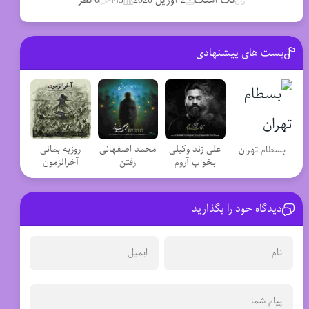
پست های پیشنهادی
علی زند وکیلی
محمد اصفهانی
روزبه بمانی
بسطام تهران
بخواب آروم
رفتن
آخرالزمون
دیدگاه خود را بگذارید