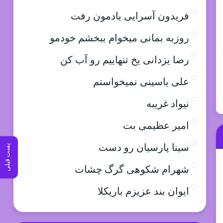
فریدون آسرایی یادمون رفت
روزبه بمانی میخوام ببخشم خودمو
رضا یزدانی یخ تنهاییم رو آب کن
علی یاسینی نمیخواستم
نیواد غریبه
امیر عظیمی بت
سینا پارسیان رو دست
پست قبلی
شهرام شکوهی گرگ چشات
ایوان بند عزیزم باریکلا