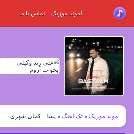
آموند موزیک
تماس با ما
آموند موزیک
»
تک آهنگ
»
یسا – کجای شهری