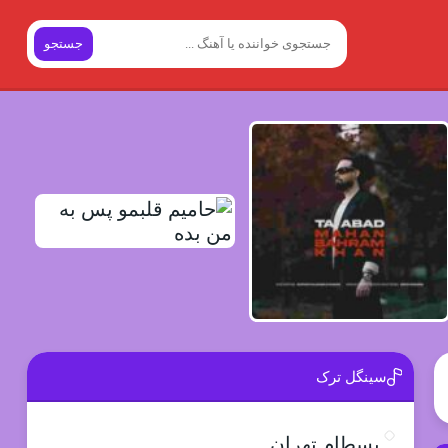
جستجو
سینگل ترک
بسطام تهران