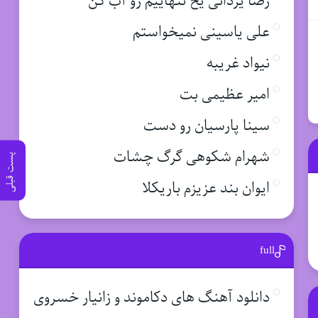
رضا یزدانی یخ تنهاییم رو آب کن
علی یاسینی نمیخواستم
نیواد غریبه
امیر عظیمی بت
سینا پارسیان رو دست
شهرام شکوهی گرگ چشات
پست قبلی
ایوان بند عزیزم باریکلا
full
دانلود آهنگ های دکاموند و زانیار خسروی