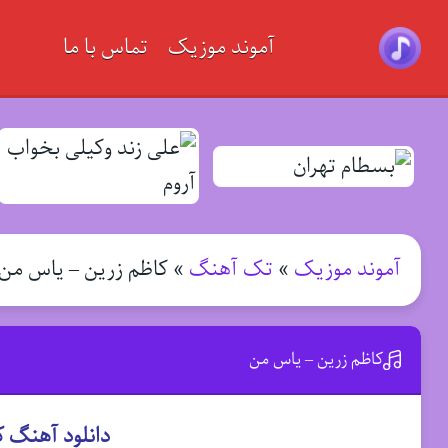
آموند موزیک
تماس با ما
آموند موزیک
»
تک آهنگ
»
کاظم زرین – یاس من
کاظم زرین – یاس من
دانلود آهنگ 