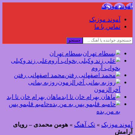
آموند موزیک
آموند موزیک
تماس با ما
جستجو
بسطام تهران
علی زند وکیلی
بخواب آروم
محمد اصفهانی رفتن
روزبه بمانی
آخرالزمون
ماهان بهرام خان تا ابد
حامیم قلبمو پس
به من بده
آموند موزیک
»
تک آهنگ
»
هومن محمدی – رویای
آرامش