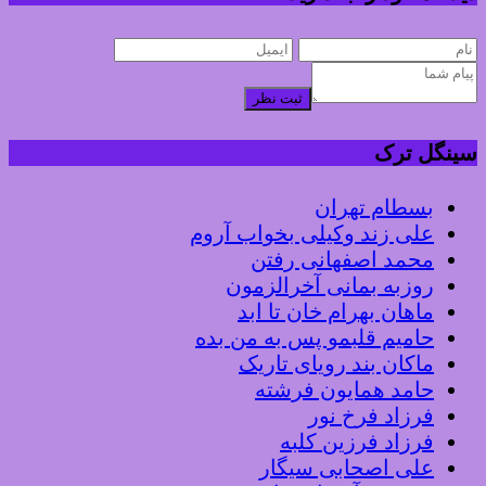
ثبت نظر
سینگل ترک
بسطام تهران
علی زند وکیلی بخواب آروم
محمد اصفهانی رفتن
روزبه بمانی آخرالزمون
ماهان بهرام خان تا ابد
حامیم قلبمو پس به من بده
ماکان بند رویای تاریک
حامد همایون فرشته
فرزاد فرخ نور
فرزاد فرزین کلبه
علی اصحابی سیگار