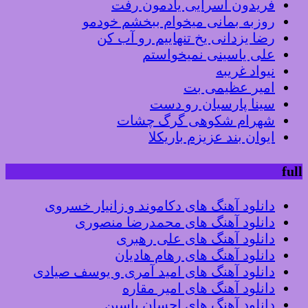
فریدون آسرایی یادمون رفت
روزبه بمانی میخوام ببخشم خودمو
رضا یزدانی یخ تنهاییم رو آب کن
علی یاسینی نمیخواستم
نیواد غریبه
امیر عظیمی بت
سینا پارسیان رو دست
شهرام شکوهی گرگ چشات
ایوان بند عزیزم باریکلا
full
دانلود آهنگ های دکاموند و زانیار خسروی
دانلود آهنگ های محمدرضا منصوری
دانلود آهنگ های علی رهبری
دانلود آهنگ های رهام هادیان
دانلود آهنگ های امید آمری و یوسف صیادی
دانلود آهنگ های امیر مقاره
دانلود آهنگ های احسان یاسین