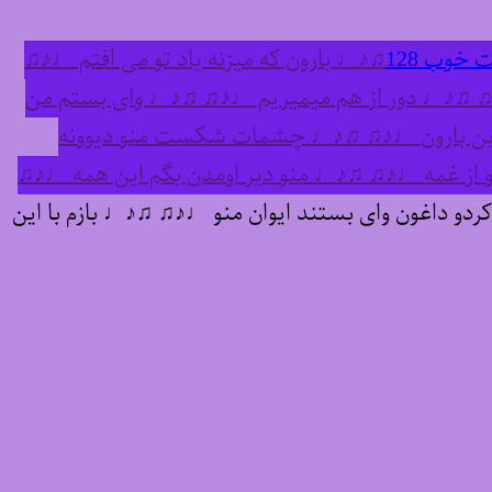
 خوب 128
♫♪♩ بارون که میزنه یاد تو می افتم ♩♪♫
♪♫ ♫♪♩ دور از هم میمیریم ♩♪♫ ♫♪♩ وای بستم من
 این بارون ♩♪♫ ♫♪♩ چشمات شکست منو دیوونه
ز غمه ♩♪♫ ♫♪♩ منو دیر اومدن بگم این همه ♩♪♫
داغون وای بستند ایوان منو ♩♪♫ ♫♪♩ بازم با این