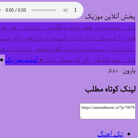
پخش آنلاین موزیک
♫♪♩ داغونم این همه یادته میگفتم ♩♪♫ ♫♪♩ من تو 
قلبی با حسرت ♩♪♫ ♫♪♩ خستم کردو داغون وای بستن
♩♪♫ ♫♪♩ بسته واسم دلم دیگه داغونه ♩♪♫ ♫♪♩ منو
♫♪♩ منو عاشقی پای تو بسمه ♩♪♫ ●
آموند موزیک
● 
بارون ♩♪♫
لینک کوتاه مطلب
تک آهنگ