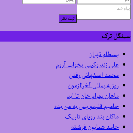
ثبت نظر
سینگل ترک
بسطام تهران
علی زند وکیلی بخواب آروم
محمد اصفهانی رفتن
روزبه بمانی آخرالزمون
ماهان بهرام خان تا ابد
حامیم قلبمو پس به من بده
ماکان بند رویای تاریک
حامد همایون فرشته