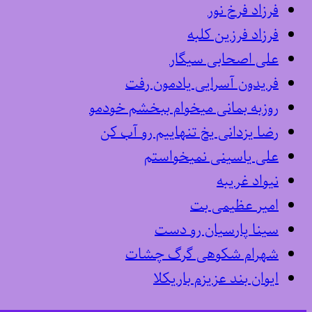
فرزاد فرخ نور
فرزاد فرزین کلبه
علی اصحابی سیگار
فریدون آسرایی یادمون رفت
روزبه بمانی میخوام ببخشم خودمو
رضا یزدانی یخ تنهاییم رو آب کن
علی یاسینی نمیخواستم
نیواد غریبه
امیر عظیمی بت
سینا پارسیان رو دست
شهرام شکوهی گرگ چشات
ایوان بند عزیزم باریکلا