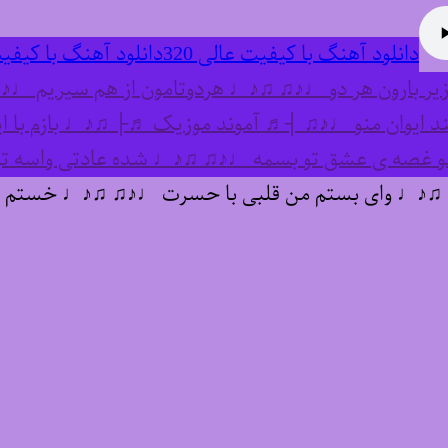
دانلود آهنگ با کیفیت عالی 320
دانلود آهنگ با کیفیت
زیر بارون هر دو ♩♪♫ ♫♪♩ هردوتامون از هم سیریم ♩
د ایوان منو ♩♪♫ ┤♬ آموند موزیک ♬├ ♫♪♩ بازم با
 غصه ی عشق تو بسمه ♩♪♫ ♫♪♩ شده عادتی واسه تو ا
♫♪♩ وای بستم من قلبی با حسرت ♩♪♫ ♫♪♩ خستم کردو 