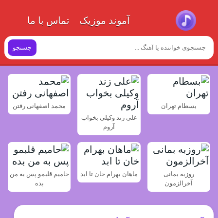
آموند موزیک
تماس با ما
جستجو
بسطام تهران
محمد اصفهانی رفتن
علی زند وکیلی بخواب
آروم
روزبه بمانی
ماهان بهرام خان تا ابد
حامیم قلبمو پس به من
آخرالزمون
بده