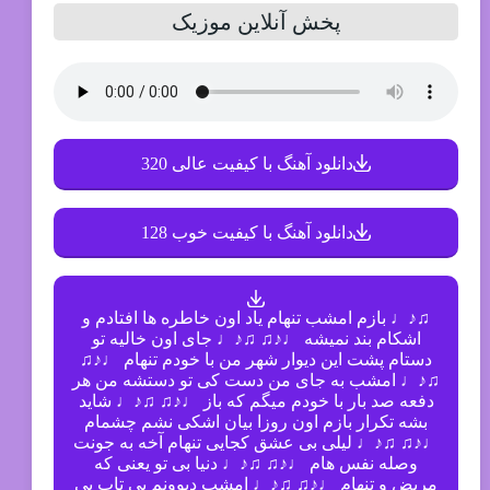
پخش آنلاین موزیک
دانلود آهنگ با کیفیت عالی 320
دانلود آهنگ با کیفیت خوب 128
♫♪♩ بازم امشب تنهام یاد اون خاطره ها افتادم و
اشکام بند نمیشه ♩♪♫ ♫♪♩ جای اون خالیه تو
دستام پشت این دیوار شهر من با خودم تنهام ♩♪♫
♫♪♩ امشب به جای من دست کی تو دستشه من هر
دفعه صد بار با خودم میگم که باز ♩♪♫ ♫♪♩ شاید
بشه تکرار بازم اون روزا بیان اشکی نشم چشمام
♩♪♫ ♫♪♩ لیلی بی عشق کجایی تنهام آخه به جونت
وصله نفس هام ♩♪♫ ♫♪♩ دنیا بی تو یعنی که
مریض و تنهام ♩♪♫ ♫♪♩ امشب دیوونم بی تاب بی