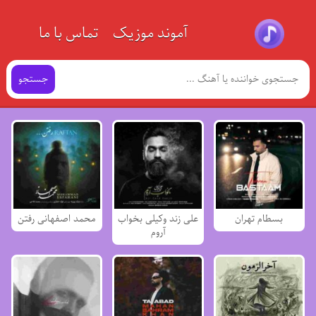
آموند موزیک
تماس با ما
جستجو
بسطام تهران
علی زند وکیلی بخواب
محمد اصفهانی رفتن
آروم