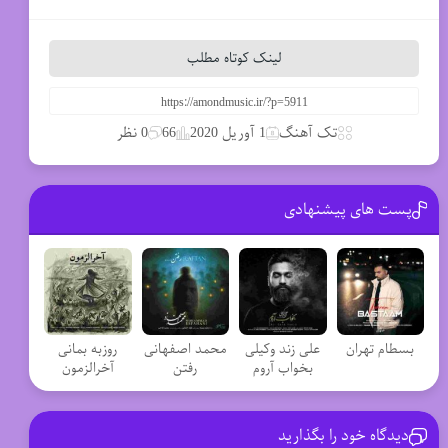
لینک کوتاه مطلب
تک آهنگ
1 آوریل 2020
66
0 نظر
پست های پیشنهادی
بسطام تهران
علی زند وکیلی
محمد اصفهانی
روزبه بمانی
بخواب آروم
رفتن
آخرالزمون
دیدگاه خود را بگذارید