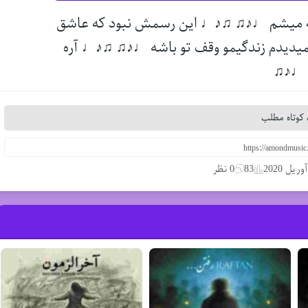
نه میشم ♩♪♫ ♫♪♩ این رسمش نبود که عاشق
یدیدم زندگیمو وقف تو باشه ♩♪♫ ♫♪♩ آره
م ♩♪♫
کوتاه مطلب
83
0 نظر