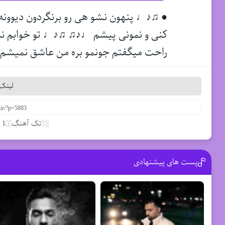
● ♫♪♩ پنهون نشو هی رو برنگردون دیوو
کنی و نمونی پیشم ♩♪♫ ♫♪♩ تو خوابم نم
راحت میگفتم جونمو بره من عاشق نمیش
لینک 
تک آهنگ
1 آوریل 2020
پست های پیشنهادی