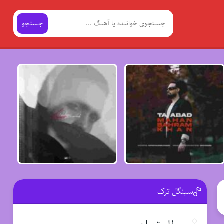
جستجو
سینگل ترک