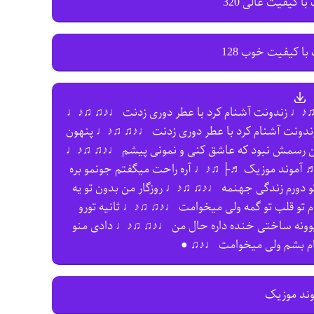
با کیفیت عالی 320
با کیفیت خوب 128
♫ ♫♪♩ زندونت آشنام کرد با عطر دوری زدنت ♩♪♫ ♫♪♩
 زندونت آشنام کرد با عطر دوری زدنت ♩♪♫ ♫♪♩ پنهون
ین رسمش نبود که عاشق کنی و نمونی پیشم ♩♪♫ ♫♪♩
♬ آموند موزیک ♬├ ♫♪♩ آره راحت میگفتم جونمو بره
دورم زندگی جهنمه ♩♪♫ ♫♪♩ روزگار من بدون تو یه
تو قلب تو گمه ولی میخوامت ♩♪♫ ♫♪♩ ثانیه تورو
یوونه ساختی خنده داره حال من ♩♪♫ ♫♪♩ دادی منو
ام بشم ولی میخوامت ♩♪♫ ●
وند موزیک