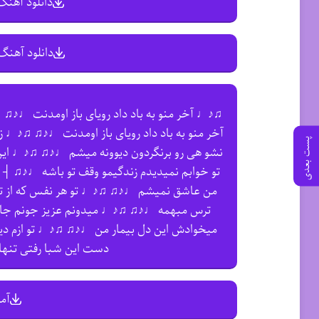
دانلود آهنگ 
دانلود آهنگ 
♫♪♩ آخر منو به باد داد رویای باز اومدنت ♩♪
آخر منو به باد داد رویای باز اومدنت ♩♪♫ ♫♪♩
پست بعدی
نشو هی رو برنگردون دیوونه میشم ♩♪♫ ♫♪♩ ا
تو خوابم نمیدیدم زندگیمو وقف تو باشه ♩♪♫ ┤
من عاشق نمیشم ♩♪♫ ♫♪♩ تو هر نفس که از تو 
ترس مبهمه ♩♪♫ ♫♪♩ میدونم عزیز جونم جام 
میخوادش این دل بیمار من ♩♪♫ ♫♪♩ تو ازم د
دست این شبا رفتی تنه
آم